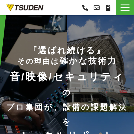
サービス一覧
選ばれる理由
導入事例
『選ばれ続ける』
お役立ち情報
確かな技術力
その理由は
お知らせ
音/映像/セキュリティ
会社概要
の
プロ集団が、設備の課題解決
を