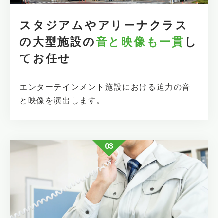
スタジアムやアリーナクラス
の
大型施設の
音と映像も一貫
し
て
お任せ
エンターテインメント施設における迫力の音
と映像を演出します。
03