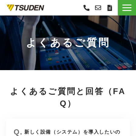
サービス一覧
選ばれる理由
よくあるご質問
導入事例
お役立ち情報
お知らせ
会社概要
よくあるご質問と回答（FA
Q）
新しく設備（システム）を導入したいの