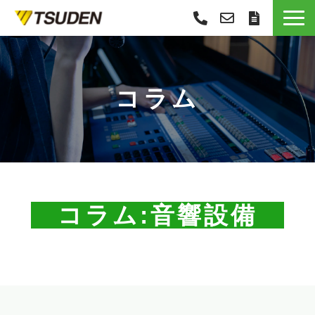
サービス一覧
選ばれる理由
コラム
導入事例
お役立ち情報
お知らせ
会社概要
　コラム:音響設備　