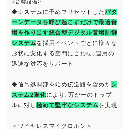
<音響設備>
◆システムに予めプリセットした
パタ
ーンデータを呼び起こすだけで最適音
場を作り出す統合型デジタル音場制御
システム
を採用イベントごとに様々な
形状に変化する空間に合わせ､運用の
迅速な対応をサポート
◆信号処理部を始め伝送路を含めた
シ
ステム2重化
により､万が一のトラブ
ルに対し
極めて堅牢なシステム
を実現
＜ワイヤレスマイクロホン＞