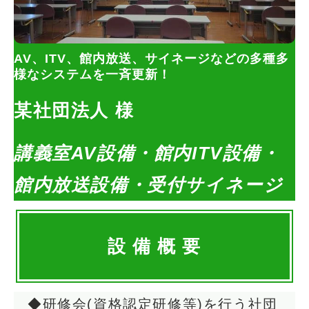
AV、ITV、館内放送、サイネージなどの多種多
様なシステムを一斉更新！
某社団法人 様
講義室AV設備・館内ITV設備・
館内放送設備・受付サイネージ
設 備 概 要
◆研修会(資格認定研修等)を行う社団