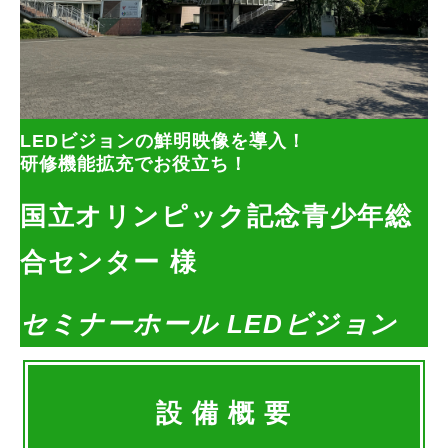
LEDビジョンの鮮明映像を導入！
研修機能拡充でお役立ち！
国立オリンピック記念青少年総
合センター 様
セミナーホール LEDビジョン
設 備 概 要