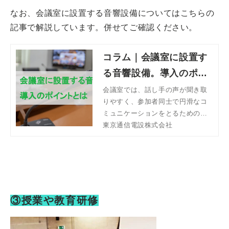
なお、会議室に設置する音響設備についてはこちらの
記事で解説しています。併せてご確認ください。
コラム｜会議室に設置す
る音響設備。導入のポイ
ントとは | 東京通信電設
会議室では、話し手の声が聞き取
りやすく、参加者同士で円滑なコ
株式会社
ミュニケーションをとるための音
響設備が求められます。テレワー
東京通信電設株式会社
クが広く普及した現在、Web会議
を行うための音響設備も必要で
す。今回は、会議室に設置する一
般的な音響設備と音響に関する課
題、選び方のポイントについて解
説します。
③授業や教育研修