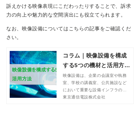
訴えかける映像表現にこだわったりすることで、訴求
力の向上や魅力的な空間演出にも役立てられます。
なお、映像設備についてはこちらの記事をご確認くだ
さい。
コラム｜映像設備を構成
する5つの機材と活用方法
| 東京通信電設株式会社
映像設備は、企業の会議室や執務
室、学校の講義室、公共施設など
において重要な設備インフラの一
つです。映像設備・機材を備える
東京通信電設株式会社
際は、用途に応じて必要な環境を
把握しておくことが重要です。こ
の記事では、映像設備を構成する
代表的な機材と主な活用方法につ
いて解説します。