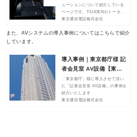
ューションについて紹介している
ページです。TSUDENのトータル
ソリューションは新たな設備の導
東京通信電設株式会社
入から、長くご利用いただくため
また、AVシステムの導入事例についてはこちらで紹介
のメンテナンスまで、施設の音
響・映像を一手にお任せいただけ
しています。
ます。
導入事例｜東京都庁様 記
者会見室 AV設備【東京
通信電設株式会社】
「東京都庁」様に導入させて頂い
た「記者会見室 AV設備」の事例を
紹介いたします
東京通信電設株式会社