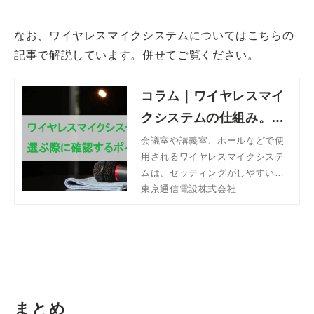
なお、ワイヤレスマイクシステムについてはこちらの
記事で解説しています。併せてご覧ください。
コラム｜ワイヤレスマイ
クシステムの仕組み。選
ぶ際に確認するポイント
会議室や講義室、ホールなどで使
用されるワイヤレスマイクシステ
とは | 東京通信電設株式
ムは、セッティングがしやすい、
会社
取り回しがよく話し手による自由
東京通信電設株式会社
な表現がしやすいといった利点が
あります。今回は、ワイヤレスマ
イクシステムの仕組みとメリッ
ト・デメリット、選ぶ際に確認す
るポイントについて解説します。
まとめ