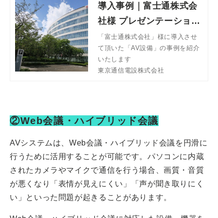
導入事例｜富士通株式会
社様 プレゼンテーション
ルーム AV設備【東京通
「富士通株式会社」様に導入させ
て頂いた「AV設備」の事例を紹介
信電設株式会社】
いたします
東京通信電設株式会社
②Web会議・ハイブリッド会議
AVシステムは、Web会議・ハイブリッド会議を円滑に
行うために活用することが可能です。パソコンに内蔵
されたカメラやマイクで通信を行う場合、画質・音質
が悪くなり「表情が見えにくい」「声が聞き取りにく
い」といった問題が起きることがあります。