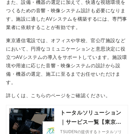
また、設備・機器の選定に加えて、快適な視聴環境を
つくるための音響・映像システム設計も必要になりま
す。施設に適したAVシステムを構築するには、専門事
業者に依頼することが有効です。
東京通信電設では、オフィスや学校、官公庁施設など
において、円滑なコミュニケーションと意思決定に役
立つAVシステムの導入をサポートしています。施設環
境や用途に応じた音響・映像システムの設計から設
備・機器の選定、施工に至るまでお任せいただけま
す。
詳しくは、こちらのページをご確認ください。
トータルソリューション
｜サービス一覧【東京通
信電設株式会社】
TSUDENの提供するトータルソリ