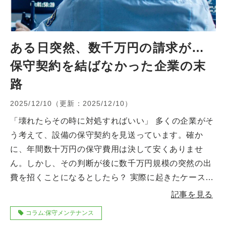
ある日突然、数千万円の請求が…
保守契約を結ばなかった企業の末
路
2025/12/10
（更新：
2025/12/10
）
「壊れたらその時に対処すればいい」 多くの企業がそ
う考えて、設備の保守契約を見送っています。確か
に、年間数十万円の保守費用は決して安くありませ
ん。しかし、その判断が後に数千万円規模の突然の出
費を招くことになるとしたら？ 実際に起きたケースを
ご紹介しましょう。ある企業では、10年前に導入した
記事を見る
音響・映像設備の一部が故障しました。修理を依頼し
コラム:保守メンテナンス
たところ、既に生産終了から8年が経過しており修理