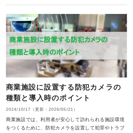
不可能。さらに悪いことに、互換性のある後継機種も
存在せず、結局システム全体の改修が必要に。予算計
画にない3,000万円の緊急支出を余儀なくされたので
す。 これは決して珍しいケースではありません。
商業施設に設置する防犯カメラの
種類と導入時のポイント
2024/10/17
（更新：
2026/05/21
）
商業施設では、利用者が安心して訪れられる施設環境
をつくるために、防犯カメラを設置して犯罪やトラブ